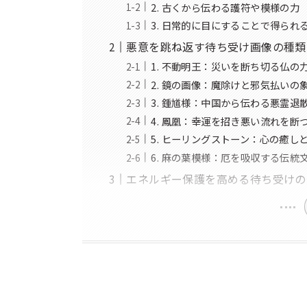
2. 古くから伝わる護符や模様の力
3. 日常的に目にすることで得られ
悪意を跳ね返す待ち受け画像の種類
1. 不動明王：災いを断ち切る仏の
2. 鏡の画像：魔除けと邪気払いの
3. 鍾馗様：中国から伝わる悪霊退
4. 鳳凰：幸運を招き悪い流れを断
5. ヒーリングストーン：心の癒し
6. 麻の葉模様：厄を吸収する伝統
エネルギー保護を高める待ち受けの