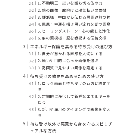
1. 不動明王：災いを断ち切る仏の力
2. 鏡の画像：魔除けと邪気払いの象徴
3. 鍾馗様：中国から伝わる悪霊退散の神
4. 鳳凰：幸運を招き悪い流れを断つ霊鳥
5. ヒーリングストーン：心の癒しと浄化
6. 麻の葉模様：厄を吸収する伝統文様
エネルギー保護を高める待ち受けの選び方
1. 自分が惹かれる直感を大切にする
2. 願いや目的に合った画像を選ぶ
3. 高画質で見やすい画像を設定する
待ち受けの効果を高めるための使い方
1. ロック画面と待ち受けの両方に設定す
る
2. 定期的に浄化して新鮮なエネルギーを
保つ
3. 新月や満月のタイミングで画像を変え
る
待ち受け以外で悪意から身を守るスピリチ
ュアルな方法