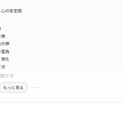
る心の安定感
力
象徴
散の神
つ霊鳥
と浄化
文様
選び方
もっと見る