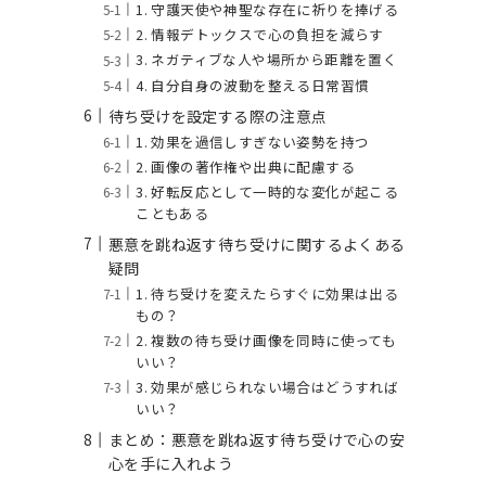
1. 守護天使や神聖な存在に祈りを捧げる
2. 情報デトックスで心の負担を減らす
3. ネガティブな人や場所から距離を置く
4. 自分自身の波動を整える日常習慣
待ち受けを設定する際の注意点
1. 効果を過信しすぎない姿勢を持つ
2. 画像の著作権や出典に配慮する
3. 好転反応として一時的な変化が起こる
こともある
悪意を跳ね返す待ち受けに関するよくある
疑問
1. 待ち受けを変えたらすぐに効果は出る
もの？
2. 複数の待ち受け画像を同時に使っても
いい？
3. 効果が感じられない場合はどうすれば
いい？
まとめ：悪意を跳ね返す待ち受けで心の安
心を手に入れよう