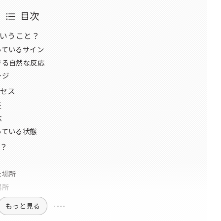
目次
いうこと？
っているサイン
きる自然な反応
ージ
セス
証
応
っている状態
？
た場所
場所
もっと見る