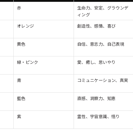
赤
生命力、安定、グラウンデ
ィング
オレンジ
創造性、感情、喜び
黄色
自信、意志力、自己表現
緑・ピンク
愛、癒し、思いやり
青
コミュニケーション、真実
藍色
直感、洞察力、知恵
紫
霊性、宇宙意識、悟り