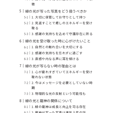
徴
緑の光が写った写真をどう扱うべきか
1. 大切に保管してお守りとして持つ
2. 見返すことで癒しのエネルギーを受け
取る
3. 感謝の気持ちを込めて守護存在に祈る
緑の光を受け取った時に心がけたいこと
1. 自然との触れ合いを大切にする
2. 感謝の気持ちを忘れずに過ごす
3. 直感や内なる声に耳を傾ける
緑の光が写らない時の理由とは
1. 心が疲れすぎていてエネルギーを受け
取れない状態
2. 今はメッセージを必要としていない時
期
3. 物理的な光の反射という可能性も
緑の光と龍神の関係について
1. 緑の龍神は成長と向上を司る存在
2. 龍神が写った写真は運気上昇の証