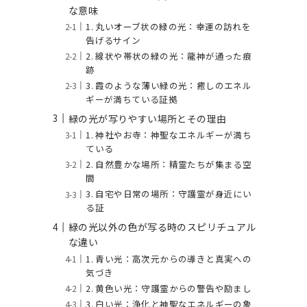
な意味
1. 丸いオーブ状の緑の光：幸運の訪れを
告げるサイン
2. 線状や帯状の緑の光：龍神が通った痕
跡
3. 霞のような薄い緑の光：癒しのエネル
ギーが満ちている証拠
緑の光が写りやすい場所とその理由
1. 神社やお寺：神聖なエネルギーが満ち
ている
2. 自然豊かな場所：精霊たちが集まる空
間
3. 自宅や日常の場所：守護霊が身近にい
る証
緑の光以外の色が写る時のスピリチュアル
な違い
1. 青い光：高次元からの導きと真実への
気づき
2. 黄色い光：守護霊からの警告や励まし
3. 白い光：浄化と神聖なエネルギーの象