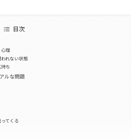
目次
う心理
関われない状態
気持ち
アルな問題
返ってくる