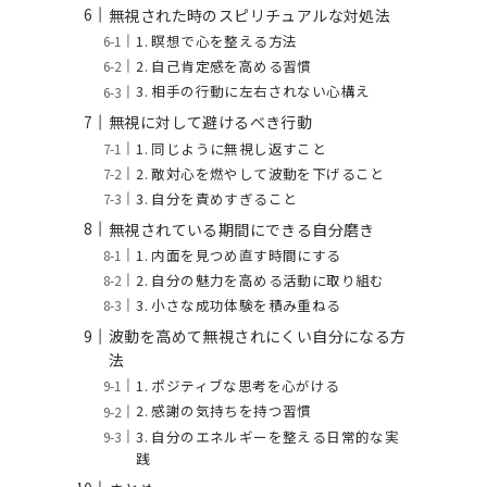
無視された時のスピリチュアルな対処法
1. 瞑想で心を整える方法
2. 自己肯定感を高める習慣
3. 相手の行動に左右されない心構え
無視に対して避けるべき行動
1. 同じように無視し返すこと
2. 敵対心を燃やして波動を下げること
3. 自分を責めすぎること
無視されている期間にできる自分磨き
1. 内面を見つめ直す時間にする
2. 自分の魅力を高める活動に取り組む
3. 小さな成功体験を積み重ねる
波動を高めて無視されにくい自分になる方
法
1. ポジティブな思考を心がける
2. 感謝の気持ちを持つ習慣
3. 自分のエネルギーを整える日常的な実
践