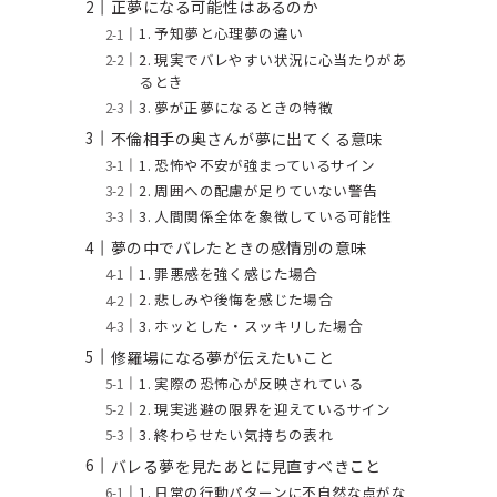
正夢になる可能性はあるのか
1. 予知夢と心理夢の違い
2. 現実でバレやすい状況に心当たりがあ
るとき
3. 夢が正夢になるときの特徴
不倫相手の奥さんが夢に出てくる意味
1. 恐怖や不安が強まっているサイン
2. 周囲への配慮が足りていない警告
3. 人間関係全体を象徴している可能性
夢の中でバレたときの感情別の意味
1. 罪悪感を強く感じた場合
2. 悲しみや後悔を感じた場合
3. ホッとした・スッキリした場合
修羅場になる夢が伝えたいこと
1. 実際の恐怖心が反映されている
2. 現実逃避の限界を迎えているサイン
3. 終わらせたい気持ちの表れ
バレる夢を見たあとに見直すべきこと
1. 日常の行動パターンに不自然な点がな