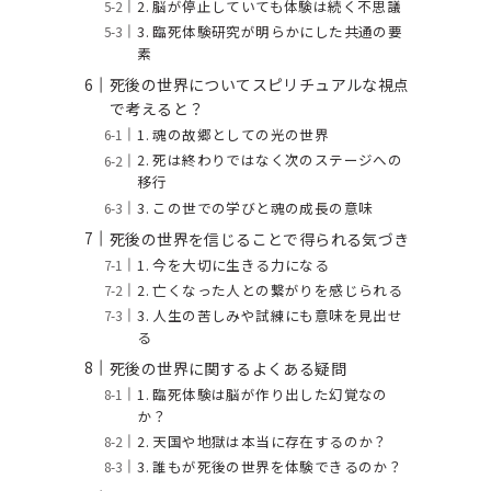
2. 脳が停止していても体験は続く不思議
3. 臨死体験研究が明らかにした共通の要
素
死後の世界についてスピリチュアルな視点
で考えると？
1. 魂の故郷としての光の世界
2. 死は終わりではなく次のステージへの
移行
3. この世での学びと魂の成長の意味
死後の世界を信じることで得られる気づき
1. 今を大切に生きる力になる
2. 亡くなった人との繋がりを感じられる
3. 人生の苦しみや試練にも意味を見出せ
る
死後の世界に関するよくある疑問
1. 臨死体験は脳が作り出した幻覚なの
か？
2. 天国や地獄は本当に存在するのか？
3. 誰もが死後の世界を体験できるのか？