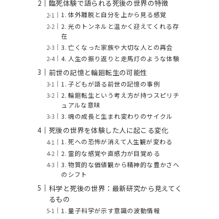
臨死体験で語られる死後の世界の特徴
1. 体外離脱と自分を上から見る感覚
2. 光のトンネルと温かく迎えてくれる存
在
3. 亡くなった家族や大切な人との再会
4. 人生の振り返りと走馬灯のような体験
前世の記憶と輪廻転生の可能性
1. 子どもが語る前世の記憶の事例
2. 輪廻転生という考え方が持つスピリチ
ュアルな意味
3. 魂の成長と生まれ変わりのサイクル
死後の世界を体験した人に起こる変化
1. 死への恐怖が消えて人生観が変わる
2. 霊的な感覚や直感力が目覚める
3. 物質的な価値観から精神的な豊かさへ
のシフト
科学と死後の世界：最新研究から見えてく
るもの
1. 量子科学が示す意識の波動情報