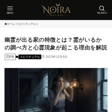
MENU
SEARCH
ホーム
スピリチュアル
幽霊が出る家の特徴とは？霊がいるか
の調べ方と心霊現象が起こる理由を解説
PR
2025年12月8日
スピリチュアル